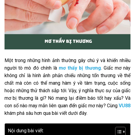
Một trong những hình ảnh thường gây chú ý và khiến nhiều
người tò mò đó chính là
mơ thấy bị thương
. Giấc mơ này
không chỉ là hình ảnh phản chiếu những tổn thương về thể
chất mà còn có thể mang hàm ý về tâm trạng, cuộc sống
hoặc những thử thách sắp tới. Vậy, ý nghĩa thực sự của giấc
mơ bị thương là gì? Nó mang lại điềm báo tốt hay xấu? Và
con số nào may mắn liên quan đến giấc mơ này? Cùng
VU88
khám phá sâu hơn qua bài viết dưới đây.
Nội dung bài viết: