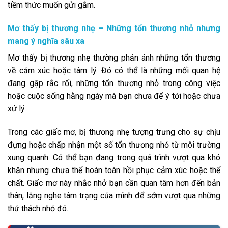
tiềm thức muốn gửi gắm.
Mơ thấy bị thương nhẹ – Những tổn thương nhỏ nhưng
mang ý nghĩa sâu xa
Mơ thấy bị thương nhẹ thường phản ánh những tổn thương
về cảm xúc hoặc tâm lý. Đó có thể là những mối quan hệ
đang gặp rắc rối, những tổn thương nhỏ trong công việc
hoặc cuộc sống hằng ngày mà bạn chưa để ý tới hoặc chưa
xử lý.
Trong các giấc mơ, bị thương nhẹ tượng trưng cho sự chịu
đựng hoặc chấp nhận một số tổn thương nhỏ từ môi trường
xung quanh. Có thể bạn đang trong quá trình vượt qua khó
khăn nhưng chưa thể hoàn toàn hồi phục cảm xúc hoặc thể
chất. Giấc mơ này nhắc nhở bạn cần quan tâm hơn đến bản
thân, lắng nghe tâm trạng của mình để sớm vượt qua những
thử thách nhỏ đó.