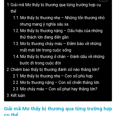
Giải mã Mơ thấy bị thương qua từng trường hợp cụ
thể
Mơ thấy bị thương nhẹ – Những tổn thương nhỏ
nhưng mang ý nghĩa sâu xa
Mơ thấy bị thương nặng – Dấu hiệu của những
thử thách lớn đang đến gần
Mơ bị thương chảy máu – Điềm báo về những
mất mát lớn trong cuộc sống
Mơ thấy bị thương ở chân – Đánh dấu về những
bước đi trong cuộc đời
Chiêm bao thấy bị thương đánh số nào thắng lớn?
Mơ thấy bị thương nhẹ – Con số phù hợp
Mơ bị thương nặng – Con số chiến thắng lớn
Mơ chảy máu – Con số phạt hay thắng lớn?
Kết luận
Giải mã Mơ thấy bị thương qua từng trường hợp
cụ thể