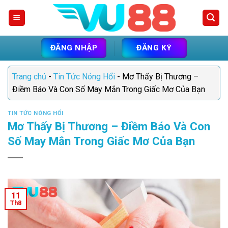
Skip
to
content
ĐĂNG NHẬP
ĐĂNG KÝ
Trang chủ
-
Tin Tức Nóng Hổi
-
Mơ Thấy Bị Thương –
Điềm Báo Và Con Số May Mắn Trong Giấc Mơ Của Bạn
TIN TỨC NÓNG HỔI
Mơ Thấy Bị Thương – Điềm Báo Và Con
Số May Mắn Trong Giấc Mơ Của Bạn
11
Th8