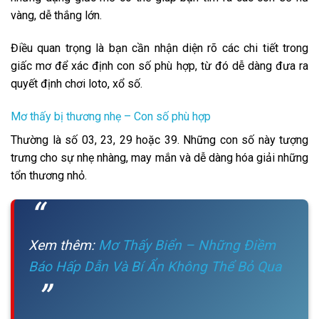
vàng, dễ thắng lớn.
Điều quan trọng là bạn cần nhận diện rõ các chi tiết trong
giấc mơ để xác định con số phù hợp, từ đó dễ dàng đưa ra
quyết định chơi loto, xổ số.
Mơ thấy bị thương nhẹ – Con số phù hợp
Thường là số 03, 23, 29 hoặc 39. Những con số này tượng
trưng cho sự nhẹ nhàng, may mắn và dễ dàng hóa giải những
tổn thương nhỏ.
Xem thêm:
Mơ Thấy Biển – Những Điềm
Báo Hấp Dẫn Và Bí Ẩn Không Thể Bỏ Qua