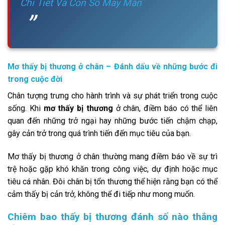
Chi Tiết Và Con Số May Mắn
Mơ thấy bị thương ở chân – Đánh dấu về những bước đi
trong cuộc đời
Chân tượng trưng cho hành trình và sự phát triển trong cuộc
sống. Khi
mơ thấy bị thương
ở chân, điềm báo có thể liên
quan đến những trở ngại hay những bước tiến chậm chạp,
gây cản trở trong quá trình tiến đến mục tiêu của bạn.
Mơ thấy bị thương ở chân thường mang điềm báo về sự trì
trệ hoặc gặp khó khăn trong công việc, dự định hoặc mục
tiêu cá nhân. Đôi chân bị tổn thương thể hiện rằng bạn có thể
cảm thấy bị cản trở, không thể đi tiếp như mong muốn.
Chiêm bao thấy bị thương đánh số nào thắng