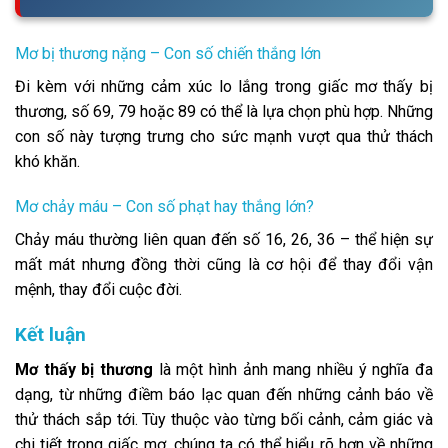
Mơ bị thương nặng – Con số chiến thắng lớn
Đi kèm với những cảm xúc lo lắng trong giấc mơ thấy bị
thương, số 69, 79 hoặc 89 có thể là lựa chọn phù hợp. Những
con số này tượng trưng cho sức mạnh vượt qua thử thách
khó khăn.
Mơ chảy máu – Con số phạt hay thắng lớn?
Chảy máu thường liên quan đến số 16, 26, 36 – thể hiện sự
mất mát nhưng đồng thời cũng là cơ hội để thay đổi vận
mệnh, thay đổi cuộc đời.
Kết luận
Mơ thấy bị thương
là một hình ảnh mang nhiều ý nghĩa đa
dạng, từ những điềm báo lạc quan đến những cảnh báo về
thử thách sắp tới. Tùy thuộc vào từng bối cảnh, cảm giác và
chi tiết trong giấc mơ, chúng ta có thể hiểu rõ hơn về những